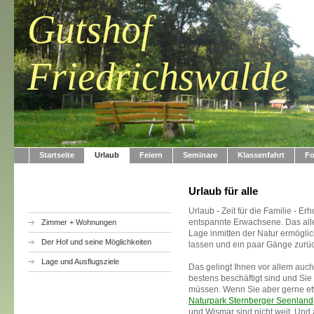
Gutshof
Friedrichswalde
Startseite
Urlaub
Feiern
Seminare
Klassenfahrt
Fo
Urlaub für alle
Urlaub - Zeit für die Familie - Er
entspannte Erwachsene. Das alle
Zimmer + Wohnungen
Lage inmitten der Natur ermöglich
Der Hof und seine Möglichkeiten
lassen und ein paar Gänge zurü
Lage und Ausflugsziele
Das gelingt Ihnen vor allem auch
bestens beschäftigt sind und Si
müssen. Wenn Sie aber gerne e
Naturpark Sternberger Seenland
und Wismar sind nicht weit. Und a