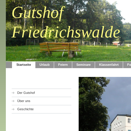
Gutshof
Friedrichswalde
Startseite
Urlaub
Feiern
Seminare
Klassenfahrt
Fo
Der Gutshof
Über uns
Geschichte