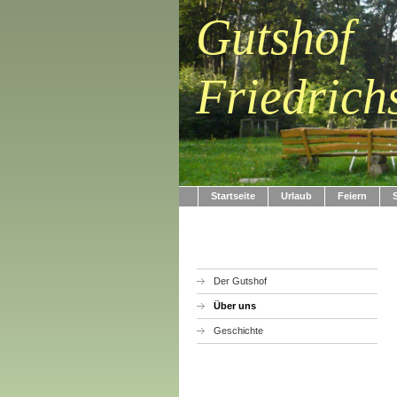
Gutshof
Friedrich
Startseite
Urlaub
Feiern
Der Gutshof
Über uns
Geschichte