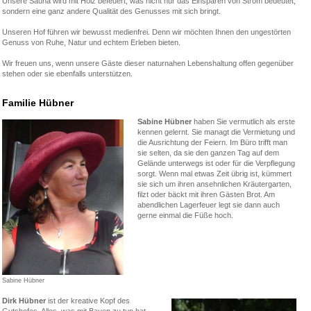
Unsere Sauna wird mit Holz befeuert, was nicht nur das Einsparen von Strom bedeutet,
sondern eine ganz andere Qualität des Genusses mit sich bringt.
Unseren Hof führen wir bewusst medienfrei. Denn wir möchten Ihnen den ungestörten
Genuss von Ruhe, Natur und echtem Erleben bieten.
Wir freuen uns, wenn unsere Gäste dieser naturnahen Lebenshaltung offen gegenüber
stehen oder sie ebenfalls unterstützen.
Familie Hübner
Sabine Hübner
haben Sie vermutlich als erste
kennen gelernt. Sie managt die Vermietung und
die Ausrichtung der Feiern. Im Büro trifft man
sie selten, da sie den ganzen Tag auf dem
Gelände unterwegs ist oder für die Verpflegung
sorgt. Wenn mal etwas Zeit übrig ist, kümmert
sie sich um ihren ansehnlichen Kräutergarten,
filzt oder bäckt mit ihren Gästen Brot. Am
abendlichen Lagerfeuer legt sie dann auch
gerne einmal die Füße hoch.
Sabine Hübner
Dirk Hübner
ist der kreative Kopf des