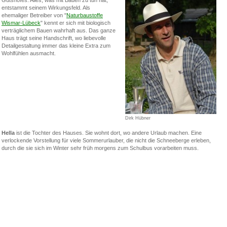
Gutshofes. Alles, was mit Bauen zu tun hat,
entstammt seinem Wirkungsfeld. Als
ehemaliger Betreiber von "
Naturbaustoffe
Wismar-Lübeck
" kennt er sich mit biologisch
verträglichem Bauen wahrhaft aus. Das ganze
Haus trägt seine Handschrift, wo liebevolle
Detailgestaltung immer das kleine Extra zum
Wohlfühlen ausmacht.
Dirk Hübner
Hella
ist die Tochter des Hauses. Sie wohnt dort, wo andere Urlaub machen. Eine
verlockende Vorstellung für viele Sommerurlauber, die nicht die Schneeberge erleben,
durch die sie sich im Winter sehr früh morgens zum Schulbus vorarbeiten muss.