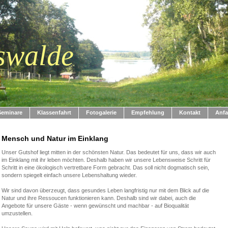
swalde
Seminare
Klassenfahrt
Fotogalerie
Empfehlung
Kontakt
Anfa
Mensch und Natur im Einklang
Unser Gutshof liegt mitten in der schönsten Natur. Das bedeutet für uns, dass wir auch
im Einklang mit ihr leben möchten. Deshalb haben wir unsere Lebensweise Schritt für
Schritt in eine ökologisch vertretbare Form gebracht. Das soll nicht dogmatisch sein,
sondern spiegelt einfach unsere Lebenshaltung wieder.
Wir sind davon überzeugt, dass gesundes Leben langfristig nur mit dem Blick auf die
Natur und ihre Ressoucen funktionieren kann. Deshalb sind wir dabei, auch die
Angebote für unsere Gäste - wenn gewünscht und machbar - auf Bioqualität
umzustellen.