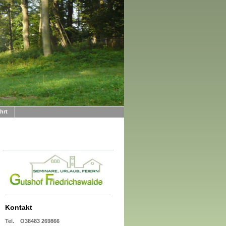
hrt
Kontakt
Tel. O38483 269866